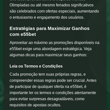
Olimpíadas ou até mesmo feriados significativos
são celebrados com ofertas especiais, aumentando
o entusiasmo e engajamento dos usuários.
Estratégias para Maximizar Ganhos
com e55bet
Aproveitar ao máximo as promoções disponíveis na
e55bet exige uma abordagem estratégica. Veja
algumas dicas para maximizar seus ganhos:
Leia os Termos e Condições
Cada promoção tem suas próprias regras, e
compreender essas regras pode ser crucial. Antes
de participar de qualquer oferta na e55bet, é
importante ler os termos e condições atentamente
para evitar surpresas desagradáveis, como
requisitos de apostas ocultos.