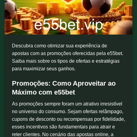
Descubra como otimizar sua experiência de
apostas com as promoções oferecidas pela e55bet.
Saiba mais sobre os tipos de ofertas e estratégias
para maximizar seus ganhos.
Promoções: Como Aproveitar ao
Máximo com e55bet
As promoções sempre foram um atrativo irresistível
no universo do consumo. Sejam ofertas relâmpago,
cupons de desconto ou recompensas por fidelidade,
esses incentivos são fundamentais para atrair e
reter clientes. No cenário das apostas online, a