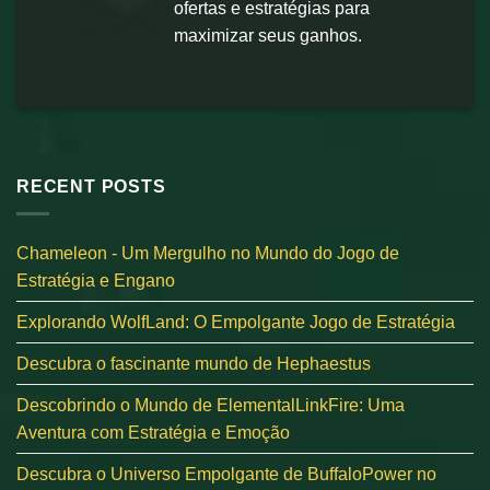
ofertas e estratégias para
maximizar seus ganhos.
RECENT POSTS
Chameleon - Um Mergulho no Mundo do Jogo de
Estratégia e Engano
Explorando WolfLand: O Empolgante Jogo de Estratégia
Descubra o fascinante mundo de Hephaestus
Descobrindo o Mundo de ElementalLinkFire: Uma
Aventura com Estratégia e Emoção
Descubra o Universo Empolgante de BuffaloPower no