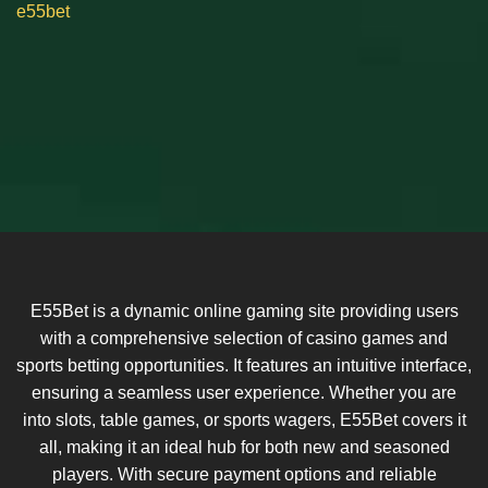
e55bet
E55Bet is a dynamic online gaming site providing users
with a comprehensive selection of casino games and
sports betting opportunities. It features an intuitive interface,
ensuring a seamless user experience. Whether you are
into slots, table games, or sports wagers, E55Bet covers it
all, making it an ideal hub for both new and seasoned
players. With secure payment options and reliable