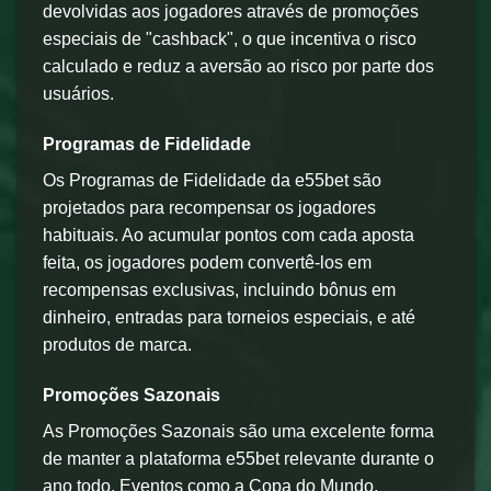
devolvidas aos jogadores através de promoções
especiais de "cashback", o que incentiva o risco
calculado e reduz a aversão ao risco por parte dos
usuários.
Programas de Fidelidade
Os Programas de Fidelidade da e55bet são
projetados para recompensar os jogadores
habituais. Ao acumular pontos com cada aposta
feita, os jogadores podem convertê-los em
recompensas exclusivas, incluindo bônus em
dinheiro, entradas para torneios especiais, e até
produtos de marca.
Promoções Sazonais
As Promoções Sazonais são uma excelente forma
de manter a plataforma e55bet relevante durante o
ano todo. Eventos como a Copa do Mundo,