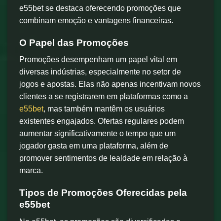
e55bet se destaca oferecendo promoções que
combinam emoção e vantagens financeiras.
O Papel das Promoções
Promoções desempenham um papel vital em
diversas indústrias, especialmente no setor de
jogos e apostas. Elas não apenas incentivam novos
clientes a se registrarem em plataformas como a
e55bet
, mas também mantêm os usuários
existentes engajados. Ofertas regulares podem
aumentar significativamente o tempo que um
jogador gasta em uma plataforma, além de
promover sentimentos de lealdade em relação à
marca.
Tipos de Promoções Oferecidas pela
e55bet