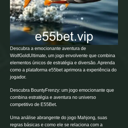
Descubra a emocionante aventura de
WolfGoldUltimate, um jogo envolvente que combina
elementos únicos de estratégia e diversão. Aprenda
como a plataforma e55bet aprimora a experiência do
jogador.
Descubra BountyFrenzy: um jogo emocionante que
combina estratégia e aventura no universo
competitivo de E55Bet.
Uma análise abrangente do jogo Mahjong, suas
regras básicas e como ele se relaciona com a