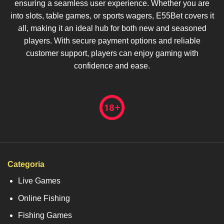
ensuring a seamless user experience. Whether you are
into slots, table games, or sports wagers, E55Bet covers it
all, making it an ideal hub for both new and seasoned
players. With secure payment options and reliable
customer support, players can enjoy gaming with
confidence and ease.
Categoria
Live Games
Online Fishing
Fishing Games