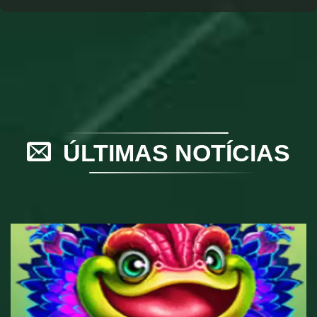
ÚLTIMAS NOTÍCIAS