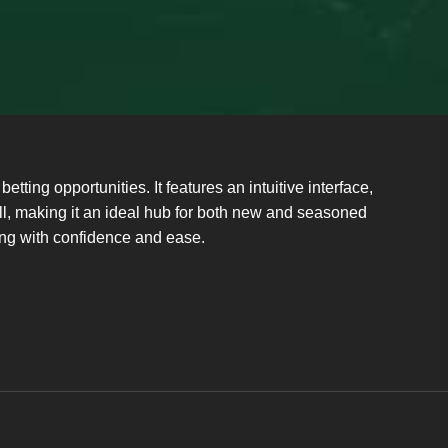
ing opportunities. It features an intuitive interface,
ll, making it an ideal hub for both new and seasoned
ing with confidence and ease.