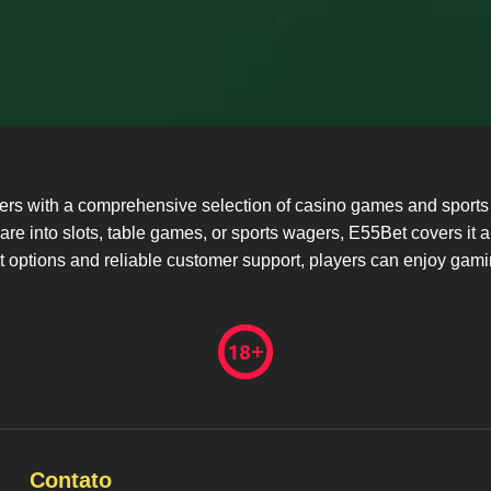
s with a comprehensive selection of casino games and sports bett
e into slots, table games, or sports wagers, E55Bet covers it a
 options and reliable customer support, players can enjoy gam
Contato