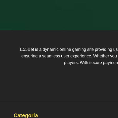
E55Bet is a dynamic online gaming site providing user
ensuring a seamless user experience. Whether you ar
players. With secure payment
Categoria