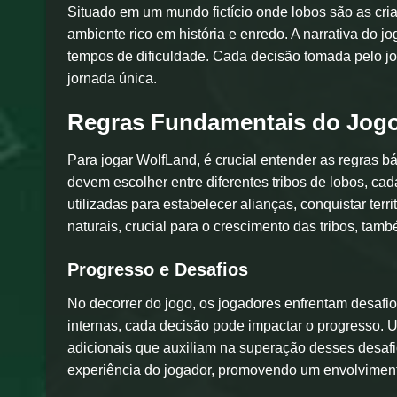
Situado em um mundo fictício onde lobos são as cri
ambiente rico em história e enredo. A narrativa do jo
tempos de dificuldade. Cada decisão tomada pelo jog
jornada única.
Regras Fundamentais do Jog
Para jogar WolfLand, é crucial entender as regras 
devem escolher entre diferentes tribos de lobos, c
utilizadas para estabelecer alianças, conquistar terr
naturais, crucial para o crescimento das tribos, tam
Progresso e Desafios
No decorrer do jogo, os jogadores enfrentam desafi
internas, cada decisão pode impactar o progresso. U
adicionais que auxiliam na superação desses desafi
experiência do jogador, promovendo um envolviment