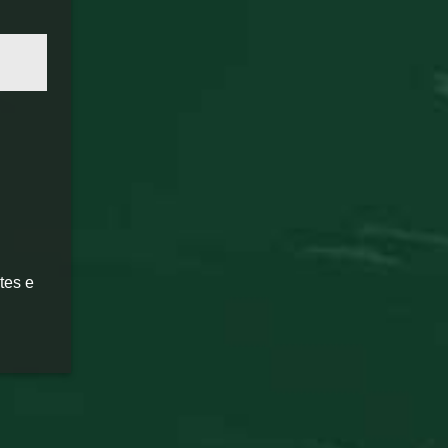
tes e