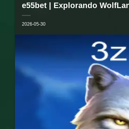
e55bet | Explorando WolfLa
2026-05-30