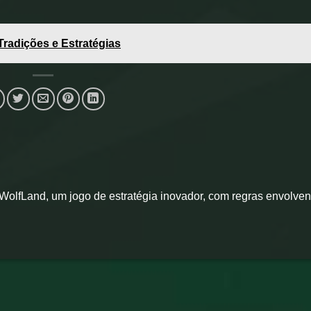
radições e Estratégias
WolfLand, um jogo de estratégia inovador, com regras envolven