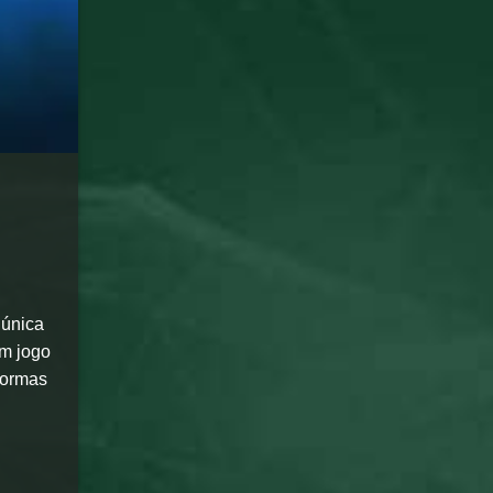
 única
um jogo
formas