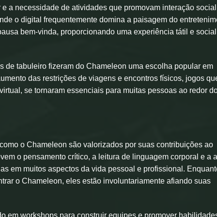
 e a necessidade de atividades que promovam interação social
e o digital frequentemente domina a paisagem do entretenim
usa bem-vinda, proporcionando uma experiência tátil e socia
gos de tabuleiro fizeram do Chameleon uma escolha popular em
umento das restrições de viagens e encontros físicos, jogos qu
tual, se tornaram essenciais para muitas pessoas ao redor d
s como o Chameleon são valorizados por suas contribuições ao
vem o pensamento crítico, a leitura de linguagem corporal e a 
das em muitos aspectos da vida pessoal e profissional. Enquant
rar o Chameleon, eles estão involuntariamente afiando suas
do em workshops para construir equipes e promover habilidade