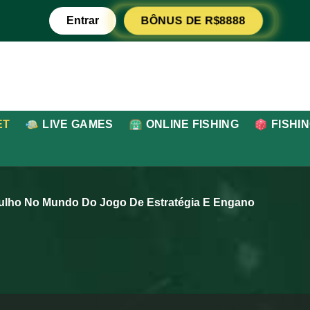
BÔNUS DE R$8888
Entrar
ET
LIVE GAMES
ONLINE FISHING
FISHI
lho No Mundo Do Jogo De Estratégia E Engano