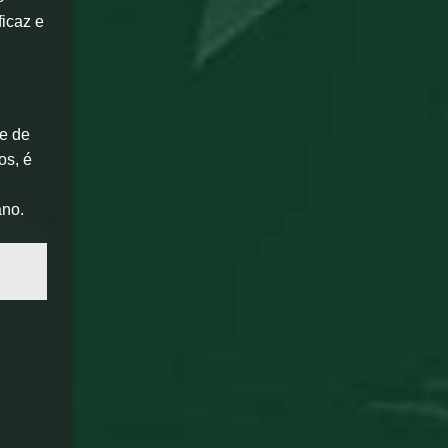
icaz e
e de
os, é
ano.