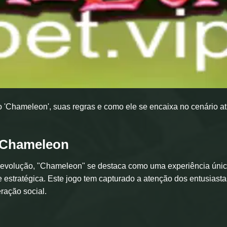
'Chameleon', suas regras e como ele se encaixa no cenário at
 Chameleon
 evolução, "Chameleon" se destaca como uma experiência úni
estratégica. Este jogo tem capturado a atenção dos entusiast
ração social.