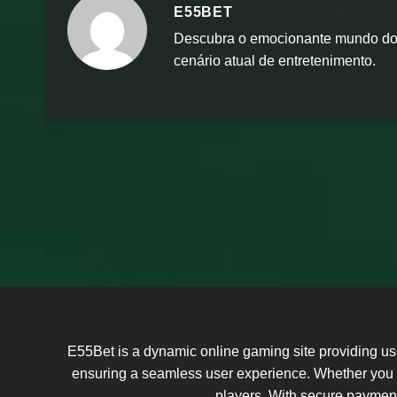
E55BET
Descubra o emocionante mundo do j
cenário atual de entretenimento.
E55Bet is a dynamic online gaming site providing user
ensuring a seamless user experience. Whether you ar
players. With secure payment