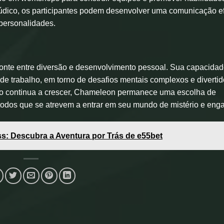
lúdico, os participantes podem desenvolver uma comunicação ef
 personalidades.
nte entre diversão e desenvolvimento pessoal. Sua capacidad
 de trabalho, em torno de desafios mentais complexos e divertid
ro continua a crescer, Chameleon permanece uma escolha de
dos que se atrevem a entrar em seu mundo de mistério e eng
: Descubra a Aventura por Trás de e55bet