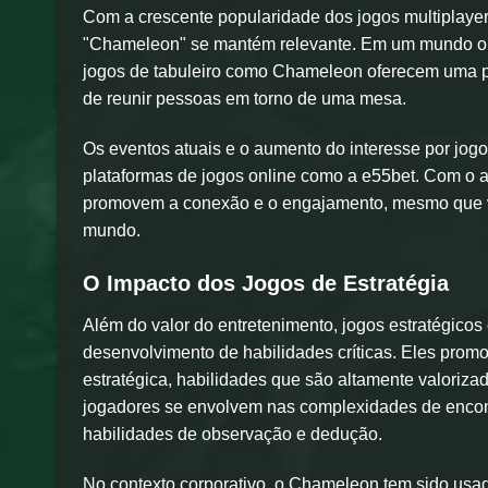
Com a crescente popularidade dos jogos multiplayer
"Chameleon" se mantém relevante. Em um mundo ond
jogos de tabuleiro como Chameleon oferecem uma pa
de reunir pessoas em torno de uma mesa.
Os eventos atuais e o aumento do interesse por jo
plataformas de jogos online como a e55bet. Com o a
promovem a conexão e o engajamento, mesmo que vir
mundo.
O Impacto dos Jogos de Estratégia
Além do valor do entretenimento, jogos estratégico
desenvolvimento de habilidades críticas. Eles promo
estratégica, habilidades que são altamente valoriza
jogadores se envolvem nas complexidades de encont
habilidades de observação e dedução.
No contexto corporativo, o Chameleon tem sido usa