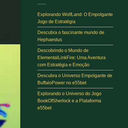
Explorando WolfLand: O Empolgante
Jogo de Estratégia
Descubra o fascinante mundo de
Hephaestus
Descobrindo o Mundo de
ElementalLinkFire: Uma Aventura
com Estratégia e Emoção
Descubra o Universo Empolgante de
BuffaloPower no e55bet
Explorando o Universo do Jogo
BookOfSherlock e a Plataforma
e55bet