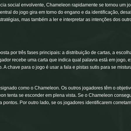
ncia social envolvente, Chameleon rapidamente se tornou um j
entral do jogo gira em torno do engano e da identificação, desa
tratégias, mas também a ler e interpretar as intenções dos outr
 por três fases principais: a distribuição de cartas, a escolh
gador recebe uma carta que indica qual palavra está em jogo, e
A chave para o jogo é usar a fala e pistas sutis para se mistu
signado como o Chameleon. Os outros jogadores têm o objetiv
on tenta se esconder em plena vista. Se o Chameleon consegu
pontos. Por outro lado, se os jogadores identificarem correta