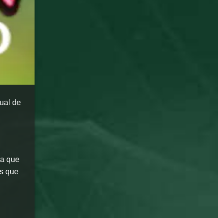
ual de
ca que
as que