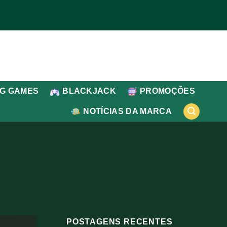
NG GAMES
BLACKJACK
PROMOÇÕES
NOTÍCIAS DA MARCA
POSTAGENS RECENTES