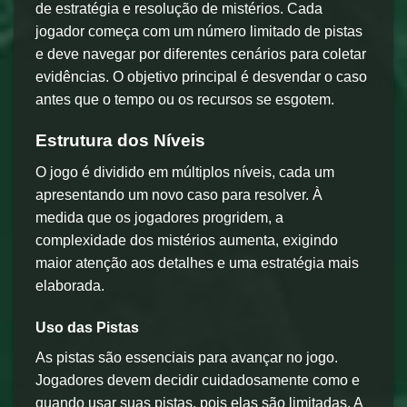
de estratégia e resolução de mistérios. Cada
jogador começa com um número limitado de pistas
e deve navegar por diferentes cenários para coletar
evidências. O objetivo principal é desvendar o caso
antes que o tempo ou os recursos se esgotem.
Estrutura dos Níveis
O jogo é dividido em múltiplos níveis, cada um
apresentando um novo caso para resolver. À
medida que os jogadores progridem, a
complexidade dos mistérios aumenta, exigindo
maior atenção aos detalhes e uma estratégia mais
elaborada.
Uso das Pistas
As pistas são essenciais para avançar no jogo.
Jogadores devem decidir cuidadosamente como e
quando usar suas pistas, pois elas são limitadas. A