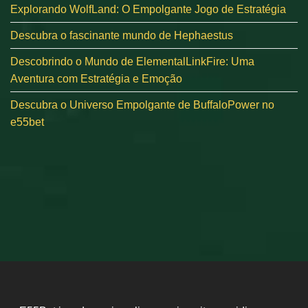
Explorando WolfLand: O Empolgante Jogo de Estratégia
Descubra o fascinante mundo de Hephaestus
Descobrindo o Mundo de ElementalLinkFire: Uma
Aventura com Estratégia e Emoção
Descubra o Universo Empolgante de BuffaloPower no
e55bet