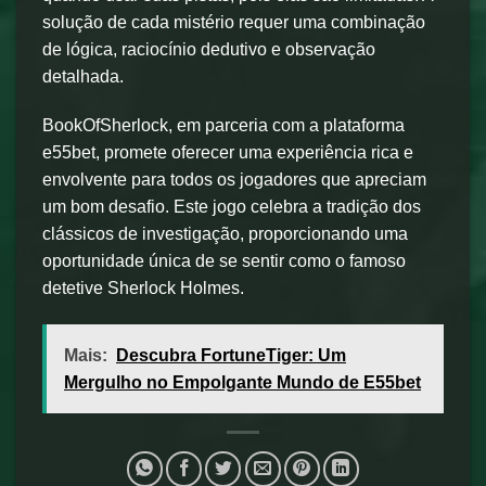
solução de cada mistério requer uma combinação
de lógica, raciocínio dedutivo e observação
detalhada.
BookOfSherlock, em parceria com a plataforma
e55bet, promete oferecer uma experiência rica e
envolvente para todos os jogadores que apreciam
um bom desafio. Este jogo celebra a tradição dos
clássicos de investigação, proporcionando uma
oportunidade única de se sentir como o famoso
detetive Sherlock Holmes.
Mais:
Descubra FortuneTiger: Um
Mergulho no Empolgante Mundo de E55bet