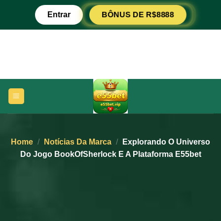
Ir
Entrar
BÔNUS DE R$8888
para
o
conteúdo
Home
/
Notícias Da Marca
/
Explorando O Universo
Do Jogo BookOfSherlock E A Plataforma E55bet