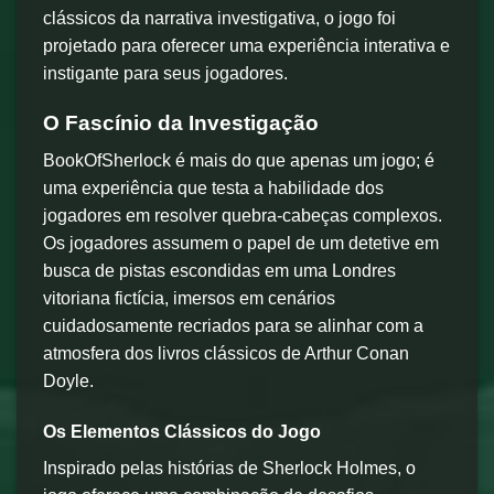
clássicos da narrativa investigativa, o jogo foi
projetado para oferecer uma experiência interativa e
instigante para seus jogadores.
O Fascínio da Investigação
BookOfSherlock é mais do que apenas um jogo; é
uma experiência que testa a habilidade dos
jogadores em resolver quebra-cabeças complexos.
Os jogadores assumem o papel de um detetive em
busca de pistas escondidas em uma Londres
vitoriana fictícia, imersos em cenários
cuidadosamente recriados para se alinhar com a
atmosfera dos livros clássicos de Arthur Conan
Doyle.
Os Elementos Clássicos do Jogo
Inspirado pelas histórias de Sherlock Holmes, o