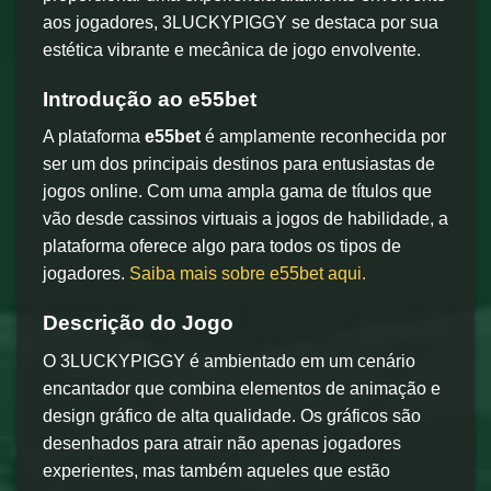
aos jogadores, 3LUCKYPIGGY se destaca por sua
estética vibrante e mecânica de jogo envolvente.
Introdução ao e55bet
A plataforma
e55bet
é amplamente reconhecida por
ser um dos principais destinos para entusiastas de
jogos online. Com uma ampla gama de títulos que
vão desde cassinos virtuais a jogos de habilidade, a
plataforma oferece algo para todos os tipos de
jogadores.
Saiba mais sobre e55bet aqui.
Descrição do Jogo
O 3LUCKYPIGGY é ambientado em um cenário
encantador que combina elementos de animação e
design gráfico de alta qualidade. Os gráficos são
desenhados para atrair não apenas jogadores
experientes, mas também aqueles que estão