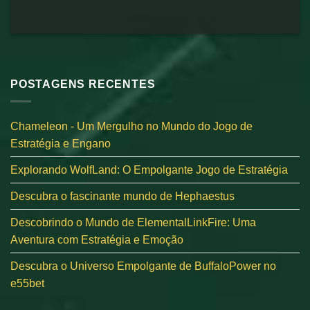
POSTAGENS RECENTES
Chameleon - Um Mergulho no Mundo do Jogo de
Estratégia e Engano
Explorando WolfLand: O Empolgante Jogo de Estratégia
Descubra o fascinante mundo de Hephaestus
Descobrindo o Mundo de ElementalLinkFire: Uma
Aventura com Estratégia e Emoção
Descubra o Universo Empolgante de BuffaloPower no
e55bet