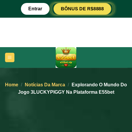
Ir
BÔNUS DE R$8888
Entrar
para
o
conteúdo
Home
/
Notícias Da Marca
/
Explorando O Mundo Do
Jogo 3LUCKYPIGGY Na Plataforma E55bet