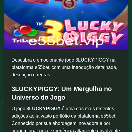
Descubra o emocionante jogo 3LUCKYPIGGY na
plataforma e55bet, com uma introdução detalhada,
descrição e regras.
3LUCKYPIGGY: Um Mergulho no
Universo do Jogo
O jogo
3LUCKYPIGGY
é uma das mais recentes
adições ao já vasto portfólio da plataforma e55bet.
Conhecido por sua abordagem inovadora e por
proporcionar uma experiência altamente envolvente