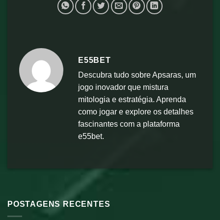
E55BET
Descubra tudo sobre Apsaras, um
jogo inovador que mistura
mitologia e estratégia. Aprenda
como jogar e explore os detalhes
fascinantes com a plataforma
e55bet.
POSTAGENS RECENTES