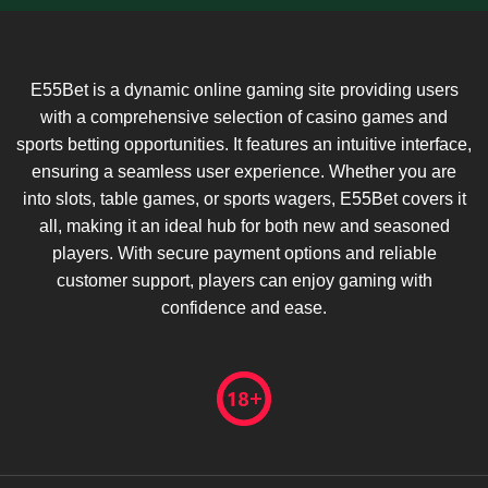
E55Bet is a dynamic online gaming site providing users
with a comprehensive selection of casino games and
sports betting opportunities. It features an intuitive interface,
ensuring a seamless user experience. Whether you are
into slots, table games, or sports wagers, E55Bet covers it
all, making it an ideal hub for both new and seasoned
players. With secure payment options and reliable
customer support, players can enjoy gaming with
confidence and ease.