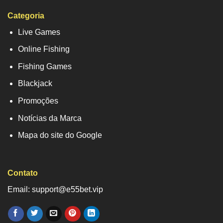
Categoria
Live Games
Online Fishing
Fishing Games
Blackjack
Promoções
Notícias da Marca
Mapa do site do Google
Contato
Email: support@e55bet.vip