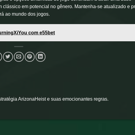
 clássico em potencial no gênero. Mantenha-se atualizado e p
rá ao mundo dos jogos.
BurningXiYou com e55bet
tratégia ArizonaHeist e suas emocionantes regras.