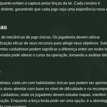
uanto evitam a captura pelas forças da lei. Cada cenário é
distinto, garantindo que cada jogo seja uma experiência nova 
ias
 de mecânicas de jogo únicas. Os jogadores devem utilizar
ilização eficaz de seus recursos para atingir seus objetivos. Sut
ntos cuidadosos podem significar a diferença entre um roubo 
mada pode alterar o curso da operação, tornando a análise tát
r
alistas, cada um com habilidades únicas que podem ser aprim
s alvos abordar com base no nível de dificuldade e na recompe
 cuidadoso, onde os jogadores devem estudar mapas, interferi
ução. Enquanto a força bruta pode ser uma opção, é a aborda
da com sucesso.