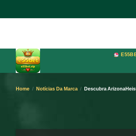
Ir
para
o
conteúdo
E55B
Home
/
Notícias Da Marca
/
Descubra ArizonaHeist: