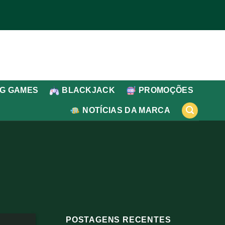
NG GAMES
BLACKJACK
PROMOÇÕES
NOTÍCIAS DA MARCA
POSTAGENS RECENTES