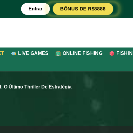
BÔNUS DE R$8888
Entrar
ET
LIVE GAMES
ONLINE FISHING
FISHI
 O Último Thriller De Estratégia