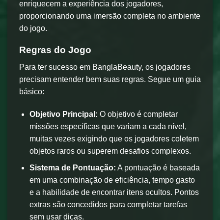
enriquecem a experiência dos jogadores,
proporcionando uma imersão completa no ambiente
do jogo.
Regras do Jogo
Para ter sucesso em BanglaBeauty, os jogadores
precisam entender bem suas regras. Segue um guia
básico:
Objetivo Principal:
O objetivo é completar
missões específicas que variam a cada nível,
muitas vezes exigindo que os jogadores coletem
objetos raros ou superem desafios complexos.
Sistema de Pontuação:
A pontuação é baseada
em uma combinação de eficiência, tempo gasto
e a habilidade de encontrar itens ocultos. Pontos
extras são concedidos para completar tarefas
sem usar dicas.