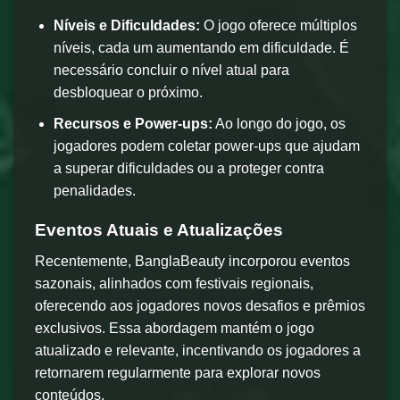
Níveis e Dificuldades:
O jogo oferece múltiplos
níveis, cada um aumentando em dificuldade. É
necessário concluir o nível atual para
desbloquear o próximo.
Recursos e Power-ups:
Ao longo do jogo, os
jogadores podem coletar power-ups que ajudam
a superar dificuldades ou a proteger contra
penalidades.
Eventos Atuais e Atualizações
Recentemente, BanglaBeauty incorporou eventos
sazonais, alinhados com festivais regionais,
oferecendo aos jogadores novos desafios e prêmios
exclusivos. Essa abordagem mantém o jogo
atualizado e relevante, incentivando os jogadores a
retornarem regularmente para explorar novos
conteúdos.