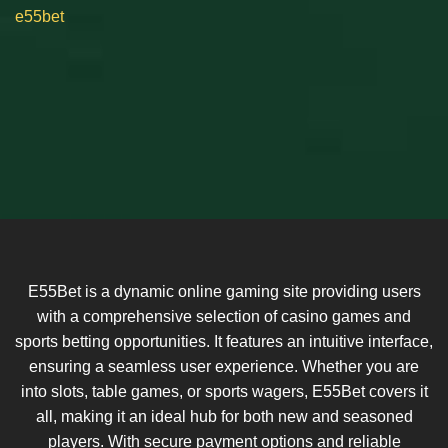
e55bet
E55Bet is a dynamic online gaming site providing users
with a comprehensive selection of casino games and
sports betting opportunities. It features an intuitive interface,
ensuring a seamless user experience. Whether you are
into slots, table games, or sports wagers, E55Bet covers it
all, making it an ideal hub for both new and seasoned
players. With secure payment options and reliable