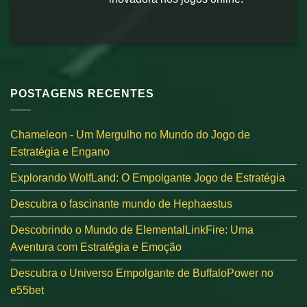
POSTAGENS RECENTES
Chameleon - Um Mergulho no Mundo do Jogo de
Estratégia e Engano
Explorando WolfLand: O Empolgante Jogo de Estratégia
Descubra o fascinante mundo de Hephaestus
Descobrindo o Mundo de ElementalLinkFire: Uma
Aventura com Estratégia e Emoção
Descubra o Universo Empolgante de BuffaloPower no
e55bet