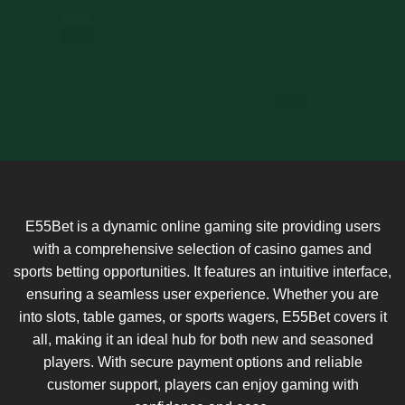
E55Bet is a dynamic online gaming site providing users
with a comprehensive selection of casino games and
sports betting opportunities. It features an intuitive interface,
ensuring a seamless user experience. Whether you are
into slots, table games, or sports wagers, E55Bet covers it
all, making it an ideal hub for both new and seasoned
players. With secure payment options and reliable
customer support, players can enjoy gaming with