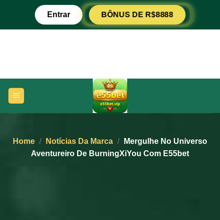
Ir
Entrar
BÔNUS DE R$8888
para
o
conteúdo
Home
/
Notícias Da Marca
/
Mergulhe No Universo
Aventureiro De BurningXiYou Com E55bet