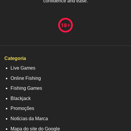
confidence and ease.
Categoria
Live Games
Online Fishing
Fishing Games
Blackjack
Promoções
Notícias da Marca
Mapa do site do Google