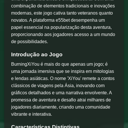
combinação de elementos tradicionais e inovações
modernas, este jogo cativa tanto veteranos quanto
novatos. A plataforma e55bet desempenha um
papel essencial na popularização desta aventura,
proporcionando aos jogadores acesso a um mundo
de possibilidades.
Introdução ao Jogo
BurningXiYou é mais do que apenas um jogo; é
uma jornada imersiva que se inspira em mitologias
e lendas asiáticas. O nome 'XiYou' remete a contos
clássicos de viagens pela Ásia, inovando com
gráficos detalhados e uma narrativa envolvente. A
promessa de aventura e desafio atrai milhares de
jogadores diariamente, criando uma comunidade
vibrante e interativa.
Características Distintivas