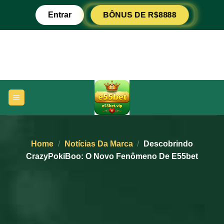
Ir
Entrar
BÔNUS DE R$8888
para
o
conteúdo
Home
/
Notícias Da Marca
/
Descobrindo
CrazyPokiBoo: O Novo Fenômeno De E55bet