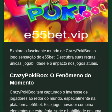
Explore o fascinante mundo de CrazyPokiBoo, o
jogo sensação do e55bet. Descubra suas regras
únicas, jogabilidade e o impacto nos jogos atuais.
CrazyPokiBoo: O Fenômeno do
Momento
CrazyPokiBoo tem capturado o interesse de
jogadores ao redor do mundo, especialmente na
plataforma e55bet. Este jogo inovador combina
elementos de estratégia, sorte e habilidade em uma