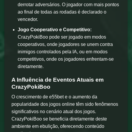
derrotar adversários. O jogador com mais pontos
ao final de todas as rodadas é declarado o
vencedor.
Jogo Cooperativo e Competitivo:
CrazyPokiBoo pode ser jogado em modos
cooperativos, onde jogadores se unem contra
inimigos controlados pela IA, ou em modos
competitivos, onde os jogadores enfrentam-se
diretamente.
A Influência de Eventos Atuais em
CrazyPokiBoo
O crescimento de e55bet e o aumento da
popularidade dos jogos online têm sido fenômenos
significativos no cenário atual dos jogos.
CrazyPokiBoo se beneficia diretamente deste
ambiente em ebulição, oferecendo conteúdo