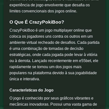
experiência de jogo envolvente que desafia os
limites convencionais dos jogos online.
O Que É CrazyPokiBoo?
CrazyPokiBoo é um jogo multiplayer online que
coloca os jogadores uns contra os outros em um
ambiente virtual recheado de desafios. Cada partida
é uma combinação de tomadas de decisão
estratégicas, onde cada jogada pode levar à vitória
ou à derrota. Lançado recentemente em e55bet, ele
rapidamente se tornou um dos jogos mais
populares na plataforma devido à sua jogabilidade
única e interativa.
Características do Jogo
O jogo é conhecido por seus gráficos vibrantes e
mecânicas inovadoras. Possui uma vasta gama de