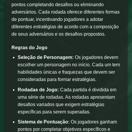
pontos completando desafios ou eliminando
adversários. Cada rodada oferece diferentes formas
de pontuar, incentivando jogadores a adotar
diferentes estratégias de acordo com a composição
de seus adversários e os desafios propostos.
Regras do Jogo
Seleção de Personagem:
Os jogadores devem
escolher um personagem no início. Cada um tem
habilidades únicas e fraquezas que devem ser
consideradas para formar estratégias.
Rodadas de Jogo:
Cada partida é dividida em
uma série de rodadas. As rodadas apresentam
desafios variados que exigem estratégias
específicas para serem superadas.
Sistema de Pontuação:
Os jogadores ganham
pontos por completar objetivos específicos e