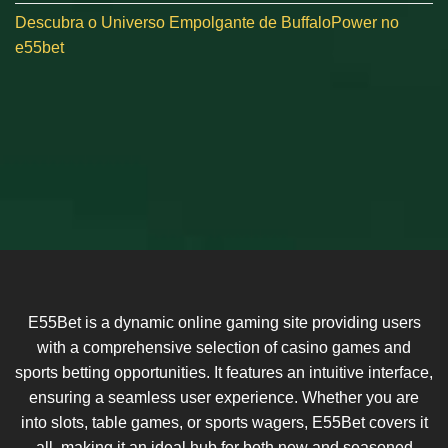
Descubra o Universo Empolgante de BuffaloPower no
e55bet
E55Bet is a dynamic online gaming site providing users
with a comprehensive selection of casino games and
sports betting opportunities. It features an intuitive interface,
ensuring a seamless user experience. Whether you are
into slots, table games, or sports wagers, E55Bet covers it
all, making it an ideal hub for both new and seasoned