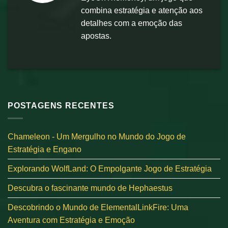
combina estratégia e atenção aos
detalhes com a emoção das
apostas.
POSTAGENS RECENTES
Chameleon - Um Mergulho no Mundo do Jogo de
Estratégia e Engano
Explorando WolfLand: O Empolgante Jogo de Estratégia
Descubra o fascinante mundo de Hephaestus
Descobrindo o Mundo de ElementalLinkFire: Uma
Aventura com Estratégia e Emoção