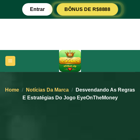
Ir
Entrar
BÔNUS DE R$8888
para
o
conteúdo
Home
/
Notícias Da Marca
/
Desvendando As Regras
E Estratégias Do Jogo EyeOnTheMoney