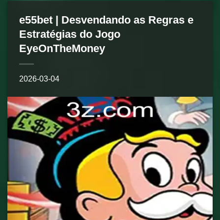
e55bet | Desvendando as Regras e
Estratégias do Jogo
EyeOnTheMoney
2026-03-04