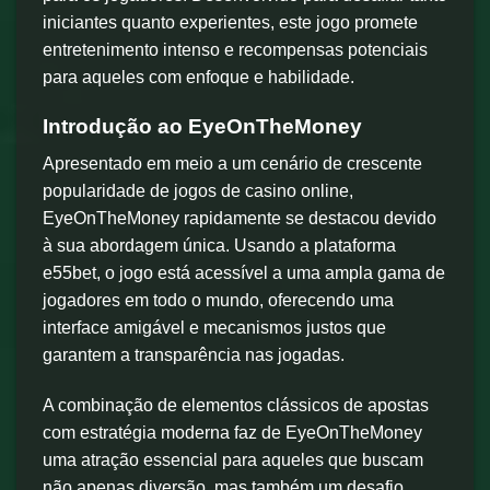
iniciantes quanto experientes, este jogo promete
entretenimento intenso e recompensas potenciais
para aqueles com enfoque e habilidade.
Introdução ao EyeOnTheMoney
Apresentado em meio a um cenário de crescente
popularidade de jogos de casino online,
EyeOnTheMoney rapidamente se destacou devido
à sua abordagem única. Usando a plataforma
e55bet, o jogo está acessível a uma ampla gama de
jogadores em todo o mundo, oferecendo uma
interface amigável e mecanismos justos que
garantem a transparência nas jogadas.
A combinação de elementos clássicos de apostas
com estratégia moderna faz de EyeOnTheMoney
uma atração essencial para aqueles que buscam
não apenas diversão, mas também um desafio