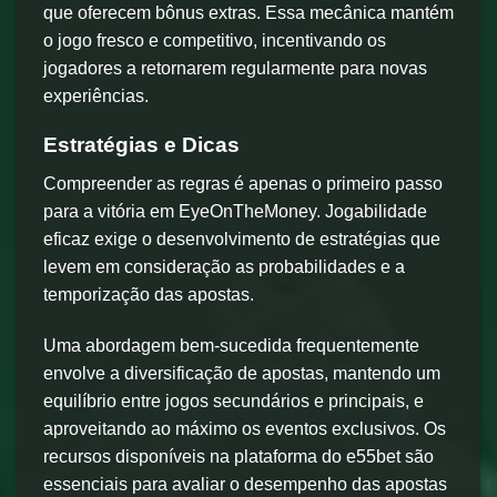
que oferecem bônus extras. Essa mecânica mantém
o jogo fresco e competitivo, incentivando os
jogadores a retornarem regularmente para novas
experiências.
Estratégias e Dicas
Compreender as regras é apenas o primeiro passo
para a vitória em EyeOnTheMoney. Jogabilidade
eficaz exige o desenvolvimento de estratégias que
levem em consideração as probabilidades e a
temporização das apostas.
Uma abordagem bem-sucedida frequentemente
envolve a diversificação de apostas, mantendo um
equilíbrio entre jogos secundários e principais, e
aproveitando ao máximo os eventos exclusivos. Os
recursos disponíveis na plataforma do e55bet são
essenciais para avaliar o desempenho das apostas