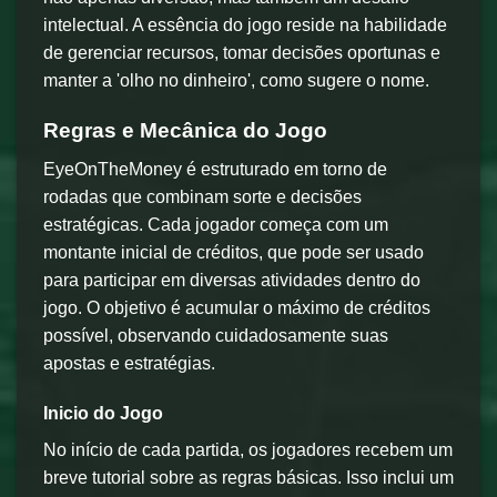
intelectual. A essência do jogo reside na habilidade
de gerenciar recursos, tomar decisões oportunas e
manter a 'olho no dinheiro', como sugere o nome.
Regras e Mecânica do Jogo
EyeOnTheMoney é estruturado em torno de
rodadas que combinam sorte e decisões
estratégicas. Cada jogador começa com um
montante inicial de créditos, que pode ser usado
para participar em diversas atividades dentro do
jogo. O objetivo é acumular o máximo de créditos
possível, observando cuidadosamente suas
apostas e estratégias.
Inicio do Jogo
No início de cada partida, os jogadores recebem um
breve tutorial sobre as regras básicas. Isso inclui um