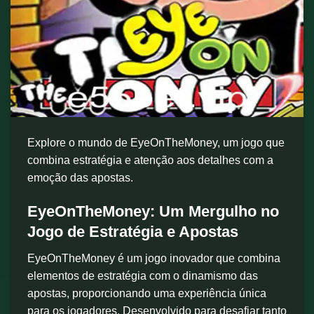
Explore o mundo de EyeOnTheMoney, um jogo que
combina estratégia e atenção aos detalhes com a
emoção das apostas.
EyeOnTheMoney: Um Mergulho no
Jogo de Estratégia e Apostas
EyeOnTheMoney é um jogo inovador que combina
elementos de estratégia com o dinamismo das
apostas, proporcionando uma experiência única
para os jogadores. Desenvolvido para desafiar tanto