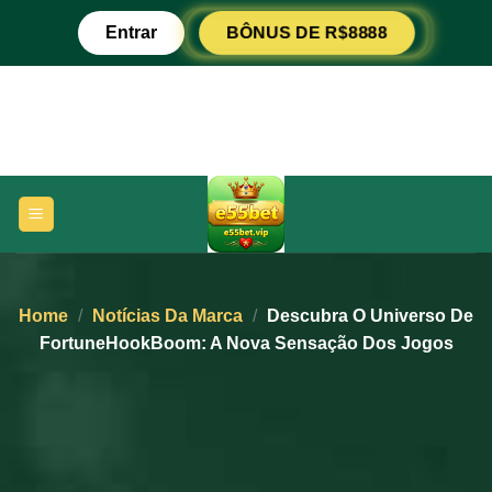
Ir
Entrar
BÔNUS DE R$8888
para
o
conteúdo
Home
/
Notícias Da Marca
/
Descubra O Universo De
FortuneHookBoom: A Nova Sensação Dos Jogos