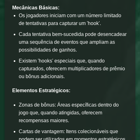
Mecânicas Básicas:
Os jogadores iniciam com um número limitado
de tentativas para capturar um 'hook'.
Cada tentativa bem-sucedida pode desencadear
uma sequência de eventos que ampliam as
possibilidades de ganhos.
Existem 'hooks' especiais que, quando
capturados, oferecem multiplicadores de prêmio
ou bônus adicionais.
Elementos Estratégicos:
Zonas de bônus: Áreas específicas dentro do
jogo que, quando atingidas, oferecem
recompensas maiores.
Cartas de vantagem: Itens colecionáveis que
podem ser utilizados em momentos estratégicos