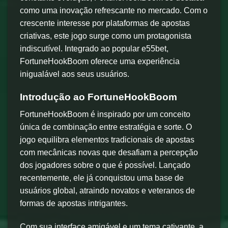
como uma inovação refrescante no mercado. Com o
crescente interesse por plataformas de apostas
criativas, este jogo surge como um protagonista
indiscutível. Integrado ao popular e55bet,
FortuneHookBoom oferece uma experiência
inigualável aos seus usuários.
Introdução ao FortuneHookBoom
FortuneHookBoom é inspirado por um conceito
única de combinação entre estratégia e sorte. O
jogo equilibra elementos tradicionais de apostas
com mecânicas novas que desafiam a percepção
dos jogadores sobre o que é possível. Lançado
recentemente, ele já conquistou uma base de
usuários global, atraindo novatos e veteranos de
formas de apostas intrigantes.
Com sua interface amigável e um tema cativante, a