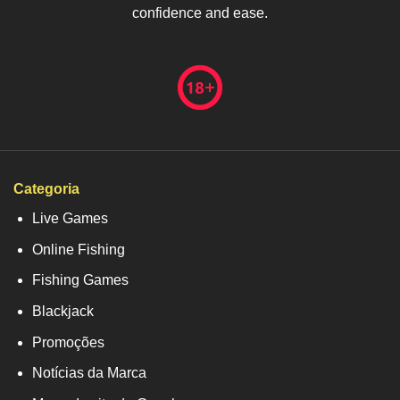
confidence and ease.
Categoria
Live Games
Online Fishing
Fishing Games
Blackjack
Promoções
Notícias da Marca