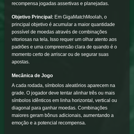
recompensa jogadas assertivas e planejadas.
Objetivo Principal:
Em GigaMatchMoolah, o
principal objetivo é acumular a maior quantidade
possível de moedas através de combinações
vitoriosas na tela. Isso requer um olhar atento aos
padrões e uma compreensão clara de quando é o
momento certo de arriscar ou de segurar suas
apostas.
Mecânica de Jogo
A cada rodada, símbolos aleatórios aparecem na
grade. O jogador deve tentar alinhar três ou mais
símbolos idênticos em linha horizontal, vertical ou
diagonal para ganhar moedas. Combinações
maiores geram bônus adicionais, aumentando a
emoção e a potencial recompensa.