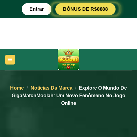
Ir
Entrar
BÔNUS DE R$8888
para
o
conteúdo
Home
/
Notícias Da Marca
/
Explore O Mundo De
GigaMatchMoolah: Um Novo Fenômeno No Jogo
Online