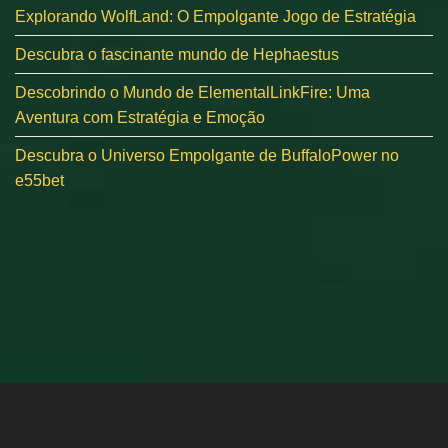
Explorando WolfLand: O Empolgante Jogo de Estratégia
Descubra o fascinante mundo de Hephaestus
Descobrindo o Mundo de ElementalLinkFire: Uma
Aventura com Estratégia e Emoção
Descubra o Universo Empolgante de BuffaloPower no
e55bet