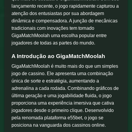
lançamento recente, o jogo rapidamente capturou a
atenção dos entusiastas por sua abordagem
dinâmica e compensadora. A junção de mecânicas
tradicionais com inovações tem tornado
GigaMatchMoolah uma escolha popular entre
jogadores de todas as partes do mundo.
A Introdução ao GigaMatchMoolah
GigaMatchMoolah é muito mais do que um simples
jogo de cassino. Ele apresenta uma combinação
única de sorte e estratégia, aumentando a
adrenalina a cada rodada. Combinando gráficos de
última geração e uma jogabilidade fluida, o jogo
proporciona uma experiência imersiva que cativa
jogadores desde o primeiro clique. Desenvolvido
pela renomada plataforma e55bet, o jogo se
posiciona na vanguarda dos cassinos online.