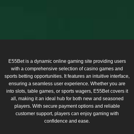
E55Bet is a dynamic online gaming site providing users
with a comprehensive selection of casino games and
sports betting opportunities. It features an intuitive interface,
ensuring a seamless user experience. Whether you are
into slots, table games, or sports wagers, E55Bet covers it
all, making it an ideal hub for both new and seasoned
players. With secure payment options and reliable
customer support, players can enjoy gaming with
confidence and ease.