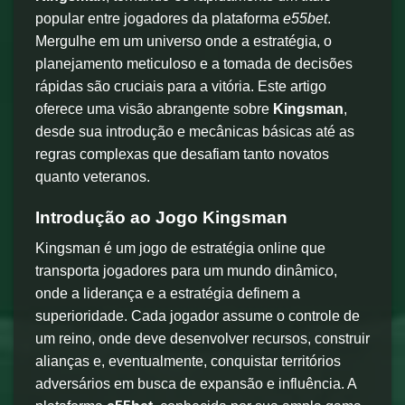
popular entre jogadores da plataforma
e55bet
.
Mergulhe em um universo onde a estratégia, o
planejamento meticuloso e a tomada de decisões
rápidas são cruciais para a vitória. Este artigo
oferece uma visão abrangente sobre
Kingsman
,
desde sua introdução e mecânicas básicas até as
regras complexas que desafiam tanto novatos
quanto veteranos.
Introdução ao Jogo Kingsman
Kingsman é um jogo de estratégia online que
transporta jogadores para um mundo dinâmico,
onde a liderança e a estratégia definem a
superioridade. Cada jogador assume o controle de
um reino, onde deve desenvolver recursos, construir
alianças e, eventualmente, conquistar territórios
adversários em busca de expansão e influência. A