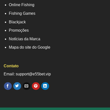
Online Fishing
Fishing Games
Blackjack
Promoções
Notícias da Marca
Mapa do site do Google
Contato
Email: support@e55bet.vip