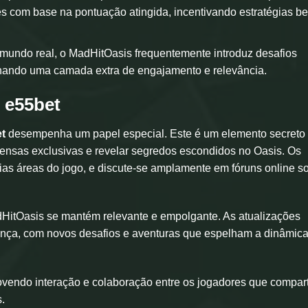
s com base na pontuação atingida, incentivando estratégias b
mundo real, o MadHitOasis frequentemente introduz desafios
onando uma camada extra de engajamento e relevância.
 e55bet
t
desempenha um papel especial. Este é um elemento secreto 
ensas exclusivas e revelar segredos escondidos no Oasis. Os
as áreas do jogo, e discute-se amplamente em fóruns online s
HitOasis se mantém relevante e empolgante. As atualizações
nça, com novos desafios e aventuras que espelham a dinâmic
ovendo interação e colaboração entre os jogadores que compar
.