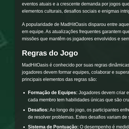
eventos atuais e a crescente demanda por jogos qu
elementos culturais, desafios sociais e enigmas intri
A popularidade de MadHitOasis disparou entre aquel
em equipe. As atualizações frequentes garantem qu
missões que mantêm os jogadores envolvidos e sem
Regras do Jogo
MadHitOasis é conhecido por suas regras dinâmicas
jogadores devem formar equipes, colaborar e superar
principais elementos das regras são:
Formação de Equipes:
Jogadores devem criar eq
cada membro tem habilidades únicas que são cruc
Desafios:
Ao longo do jogo, os participantes enfr
de resolver problemas. Estes desafios variam de
Sistema de Pontuação:
O desempenho é medido 