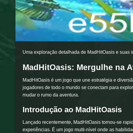
Uma exploração detalhada de MadHitOasis e suas int
MadHitOasis: Mergulhe na A
MadHitOasis é um jogo que une estratégia e diversã
jogadores de todo o mundo se conectam para explor
mudar o rumo da aventura.
Introdução ao MadHitOasis
Lançado recentemente, MadHitOasis tornou-se rapi
experiências. É um jogo multi-nível onde as habilida