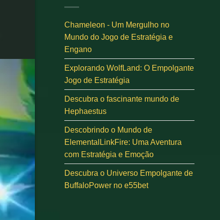
Chameleon - Um Mergulho no
Mundo do Jogo de Estratégia e
Engano
Explorando WolfLand: O Empolgante
Jogo de Estratégia
Descubra o fascinante mundo de
Hephaestus
Descobrindo o Mundo de
ElementalLinkFire: Uma Aventura
com Estratégia e Emoção
Descubra o Universo Empolgante de
BuffaloPower no e55bet