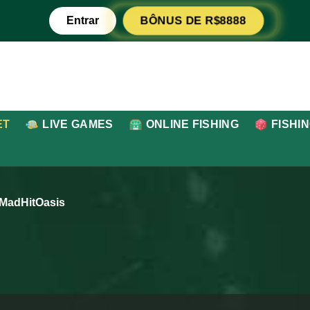
BÔNUS DE R$8888
Entrar
ET
LIVE GAMES
ONLINE FISHING
FISHI
 MadHitOasis