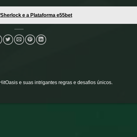
herlock e a Plataforma e55bet
Oasis e suas intrigantes regras e desafios únicos.