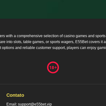
s with a comprehensive selection of casino games and sports bett
e into slots, table games, or sports wagers, E55Bet covers it a
 options and reliable customer support, players can enjoy gam
Contato
Email: support@e55bet.vip