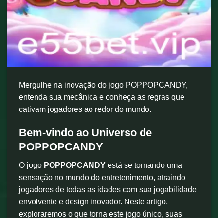
Mergulhe na inovação do jogo POPPOPCANDY,
entenda sua mecânica e conheça as regras que
cativam jogadores ao redor do mundo.
Bem-vindo ao Universo de
POPPOPCANDY
O jogo
POPPOPCANDY
está se tornando uma
sensação no mundo do entretenimento, atraindo
jogadores de todas as idades com sua jogabilidade
envolvente e design inovador. Neste artigo,
exploraremos o que torna este jogo único, suas