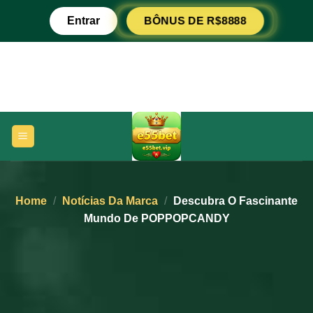
Ir
Entrar
BÔNUS DE R$8888
para
o
conteúdo
Home
/
Notícias Da Marca
/
Descubra O Fascinante
Mundo De POPPOPCANDY