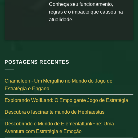
Conheça seu funcionamento,
regras e o impacto que causou na
atualidade.
POSTAGENS RECENTES
Chameleon - Um Mergulho no Mundo do Jogo de
Estratégia e Engano
Explorando WolfLand: O Empolgante Jogo de Estratégia
Descubra o fascinante mundo de Hephaestus
Descobrindo o Mundo de ElementalLinkFire: Uma
Aventura com Estratégia e Emoção