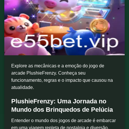
Explore as mecânicas e a emoção do jogo de
arcade PlushieFrenzy. Conheça seu
funcionamento, regras e o impacto que causou na
atualidade.
PlushieFrenzy: Uma Jornada no
Mundo dos Brinquedos de Pelúcia
Entender o mundo dos jogos de arcade é embarcar
em uma viagem repleta de nostalgia e diversão,