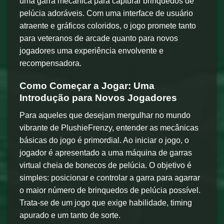
uma garra mecânica para capturar brinquedos de
pelúcia adoráveis. Com uma interface de usuário
atraente e gráficos coloridos, o jogo promete tanto
para veteranos de arcade quanto para novos
jogadores uma experiência envolvente e
recompensadora.
Como Começar a Jogar: Uma
Introdução para Novos Jogadores
Para aqueles que desejam mergulhar no mundo
vibrante de PlushieFrenzy, entender as mecânicas
básicas do jogo é primordial. Ao iniciar o jogo, o
jogador é apresentado a uma máquina de garras
virtual cheia de bonecos de pelúcia. O objetivo é
simples: posicionar e controlar a garra para agarrar
o maior número de brinquedos de pelúcia possível.
Trata-se de um jogo que exige habilidade, timing
apurado e um tanto de sorte.