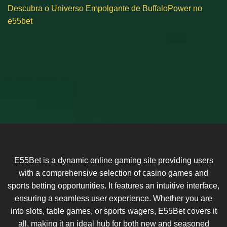
Descubra o Universo Empolgante de BuffaloPower no
e55bet
E55Bet is a dynamic online gaming site providing users
with a comprehensive selection of casino games and
sports betting opportunities. It features an intuitive interface,
ensuring a seamless user experience. Whether you are
into slots, table games, or sports wagers, E55Bet covers it
all, making it an ideal hub for both new and seasoned