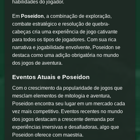
habilidades do jogador.
Em
Poseidon
, a combinação de exploração,
combate estratégico e resolução de quebra-
cabeças cria uma experiência de jogo cativante
para todos os tipos de jogadores. Com sua rica
narrativa e jogabilidade envolvente, Poseidon se
destaca como uma adição obrigatória no mundo
dos jogos de aventura.
Eventos Atuais e Poseidon
Com o crescimento da popularidade de jogos que
mesclam elementos de mitologia e aventura,
Poseidon encontra seu lugar em um mercado cada
vez mais competitivo. Eventos recentes no mundo
dos jogos destacam a crescente demanda por
experiências imersivas e desafiadoras, algo que
Poseidon oferece com maestria.