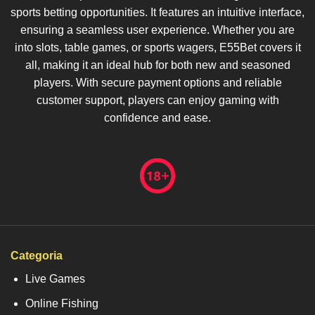
sports betting opportunities. It features an intuitive interface,
ensuring a seamless user experience. Whether you are
into slots, table games, or sports wagers, E55Bet covers it
all, making it an ideal hub for both new and seasoned
players. With secure payment options and reliable
customer support, players can enjoy gaming with
confidence and ease.
Categoria
Live Games
Online Fishing