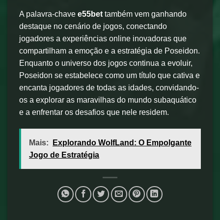
A palavra-chave
e55bet
também vem ganhando
destaque no cenário de jogos, conectando
jogadores a experiências online inovadoras que
compartilham a emoção e a estratégia de Poseidon.
Enquanto o universo dos jogos continua a evoluir,
Poseidon se estabelece como um título que cativa e
encanta jogadores de todas as idades, convidando-
os a explorar as maravilhas do mundo subaquático
e a enfrentar os desafios que nele residem.
Mais:
Explorando WolfLand: O Empolgante
Jogo de Estratégia