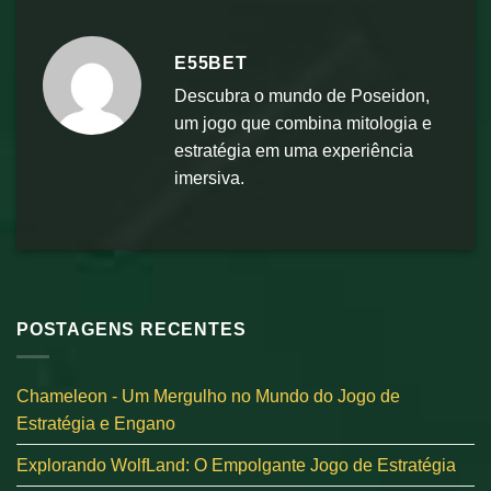
E55BET
Descubra o mundo de Poseidon,
um jogo que combina mitologia e
estratégia em uma experiência
imersiva.
POSTAGENS RECENTES
Chameleon - Um Mergulho no Mundo do Jogo de
Estratégia e Engano
Explorando WolfLand: O Empolgante Jogo de Estratégia