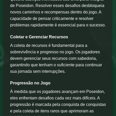
de Poseidon. Resolver esses desafios desbloqueia
novos caminhos e recompensas dentro do jogo. A
capacidade de pensar criticamente e resolver
problemas rapidamente é essencial para o sucesso.
Coletar e Gerenciar Recursos
A coleta de recursos é fundamental para a
sobrevivência e progresso no jogo. Os jogadores
devem gerenciar seus recursos com sabedoria,
garantindo que tenham o suficiente para continuar
sua jornada sem interrupções.
Progressão no Jogo
À medida que os jogadores avançam em Poseidon,
eles enfrentam desafios cada vez mais difíceis. A
progressão é marcada pela conquista de conquistas
e pela coleta de itens raros que aprimoram as