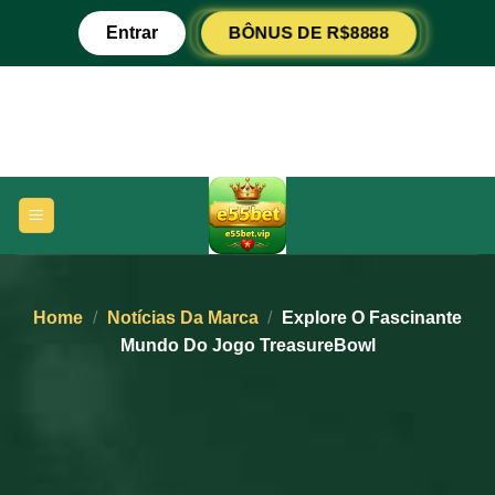
Ir
BÔNUS DE R$8888
Entrar
para
o
conteúdo
Home
/
Notícias Da Marca
/
Explore O Fascinante
Mundo Do Jogo TreasureBowl