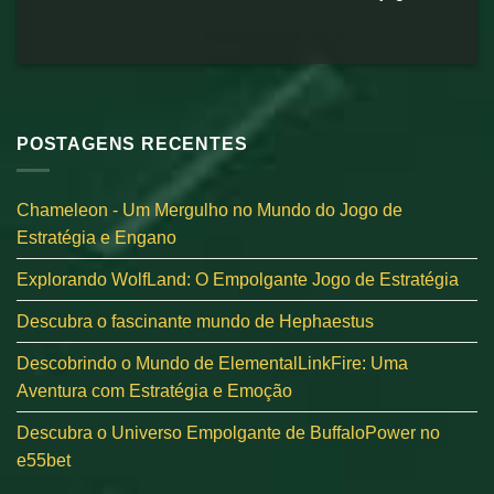
POSTAGENS RECENTES
Chameleon - Um Mergulho no Mundo do Jogo de
Estratégia e Engano
Explorando WolfLand: O Empolgante Jogo de Estratégia
Descubra o fascinante mundo de Hephaestus
Descobrindo o Mundo de ElementalLinkFire: Uma
Aventura com Estratégia e Emoção
Descubra o Universo Empolgante de BuffaloPower no
e55bet