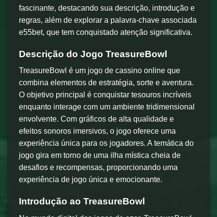
fascinante, destacando sua descrição, introdução e
regras, além de explorar a palavra-chave associada
e55bet, que tem conquistado atenção significativa.
Descrição do Jogo TreasureBowl
TreasureBowl é um jogo de cassino online que
combina elementos de estratégia, sorte e aventura.
O objetivo principal é conquistar tesouros incríveis
enquanto interage com um ambiente tridimensional
envolvente. Com gráficos de alta qualidade e
efeitos sonoros imersivos, o jogo oferece uma
experiência única para os jogadores. A temática do
jogo gira em torno de uma ilha mística cheia de
desafios e recompensas, proporcionando uma
experiência de jogo única e emocionante.
Introdução ao TreasureBowl