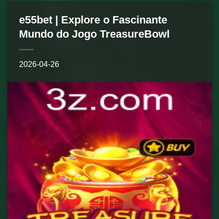
e55bet | Explore o Fascinante
Mundo do Jogo TreasureBowl
2026-04-26