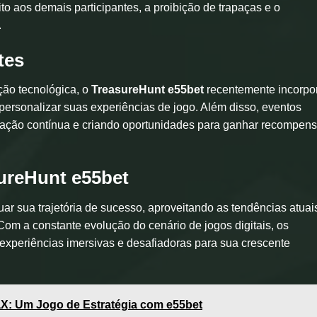
ito aos demais participantes, a proibição de trapaças e o
.
tes
ção tecnológica, o
TreasureHunt e55bet
recentemente incorpo
ersonalizar suas experiências de jogo. Além disso, eventos
cipação contínua e criando oportunidades para ganhar recompen
ureHunt e55bet
ar sua trajetória de sucesso, aproveitando as tendências atuai
Com a constante evolução do cenário de jogos digitais, os
xperiências imersivas e desafiadoras para sua crescente
: Um Jogo de Estratégia com e55bet