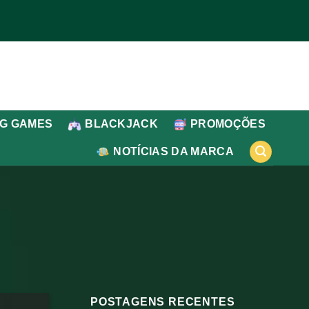
NG GAMES
BLACKJACK
PROMOÇÕES
NOTÍCIAS DA MARCA
POSTAGENS RECENTES