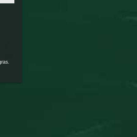
gras.