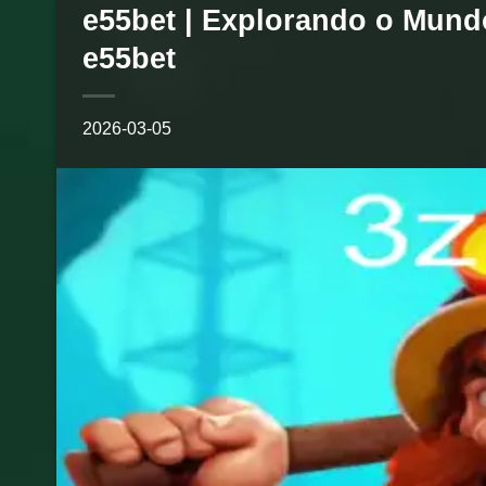
e55bet | Explorando o Mun
e55bet
2026-03-05