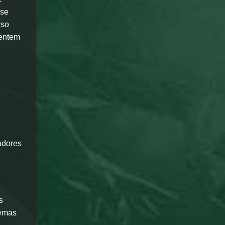
 se
rso
mentem
adores
s
lemas