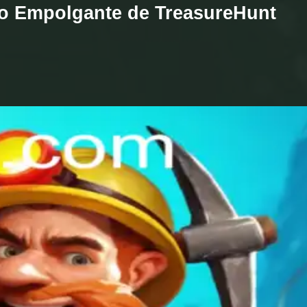
do Empolgante de TreasureHunt