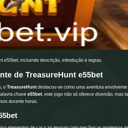
 e55bet, incluindo descrição, introdução e regras.
te de TreasureHunt e55bet
s, o
TreasureHunt
destacou-se como uma aventura envolvente
 palavra-chave
e55bet
, este jogo não só oferece diversão, mas
sos durante horas.
55bet
ina elementos de caça ao tesouro com mecânicas modernas d