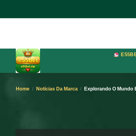
Ir
para
o
conteúdo
E55B
Home
/
Notícias Da Marca
/
Explorando O Mundo E