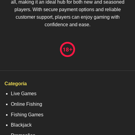
all, making it an ideal hub for both new and seasoned
players. With secure payment options and reliable
customer support, players can enjoy gaming with
confidence and ease.
Categoria
Live Games
Online Fishing
Fishing Games
Blackjack