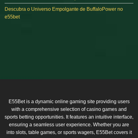
Descubra o Universo Empolgante de BuffaloPower no
e55bet
E55Bet is a dynamic online gaming site providing users
with a comprehensive selection of casino games and
sports betting opportunities. It features an intuitive interface,
ensuring a seamless user experience. Whether you are
into slots, table games, or sports wagers, E55Bet covers it