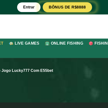
BÔNUS DE R$8888
Entrar
ET
LIVE GAMES
ONLINE FISHING
FISHI
 Jogo Lucky777 Com E55bet