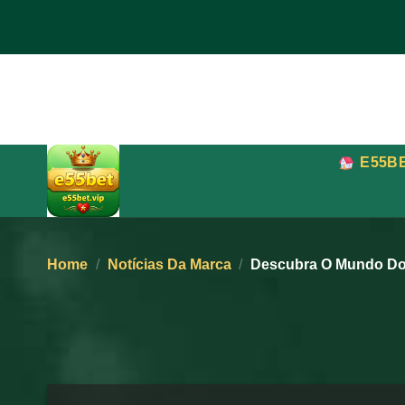
Ir
para
o
conteúdo
E55B
Home
/
Notícias Da Marca
/
Descubra O Mundo Do