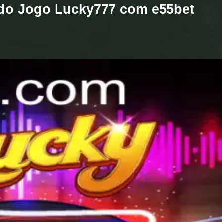
 do Jogo Lucky777 com e55bet