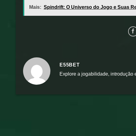
Mais:
Spindrift: O Universo do Jogo e Suas R
E55BET
Explore a jogabilidade, introdução