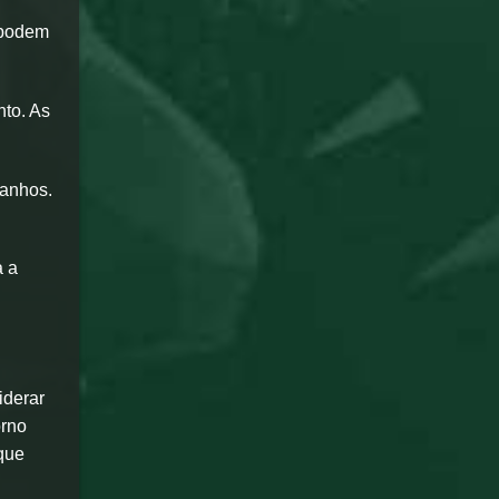
 podem
nto. As
ganhos.
a a
iderar
orno
que