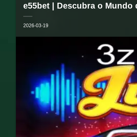
e55bet | Descubra o Mundo
2026-03-19