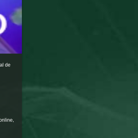
al de
online,