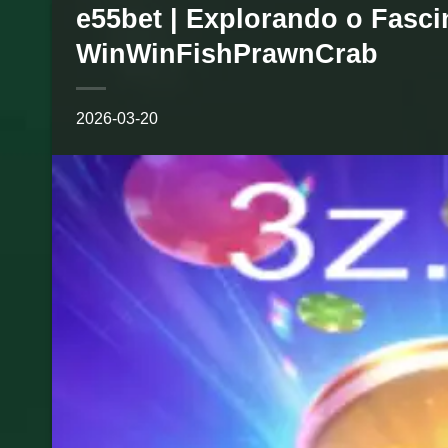
e55bet | Explorando o Fasc
WinWinFishPrawnCrab
2026-03-20