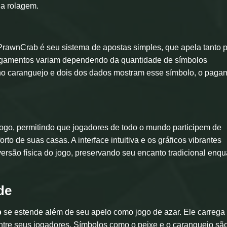
a rolagem.
PrawnCrab é seu sistema de apostas simples, que apela tanto 
pagamentos variam dependendo da quantidade de símbolos
no caranguejo e dois dos dados mostram esse símbolo, o paga
go, permitindo que jogadores de todo o mundo participem de
 de suas casas. A interface intuitiva e os gráficos vibrantes
ersão física do jogo, preservando seu encanto tradicional enqu
de
b
se estende além de seu apelo como jogo de azar. Ele carrega
ntre seus jogadores. Símbolos como o peixe e o caranguejo sã