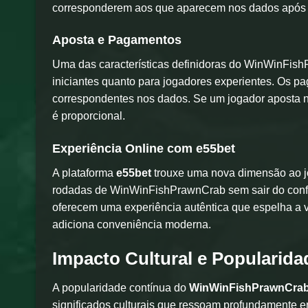
corresponderem aos que aparecem nos dados após 
Aposta e Pagamentos
Uma das características definidoras do WinWinFish
iniciantes quanto para jogadores experientes. Os 
correspondentes nos dados. Se um jogador aposta 
é proporcional.
Experiência Online com e55bet
A plataforma
e55bet
trouxe uma nova dimensão ao jo
rodadas de WinWinFishPrawnCrab sem sair do conforto
oferecem uma experiência autêntica que espelha a v
adiciona conveniência moderna.
Impacto Cultural e Popularida
A popularidade contínua do
WinWinFishPrawnCra
significados culturais que ressoam profundamente e