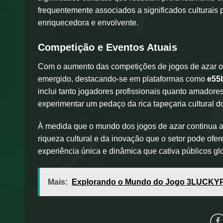
frequentemente associados a significados culturais 
enriquecedora e envolvente.
Competição e Eventos Atuais
Com o aumento das competições de jogos de azar o
emergido, destacando-se em plataformas como
e55
inclui tanto jogadores profissionais quanto amadore
experimentar um pedaço da rica tapeçaria cultural d
À medida que o mundo dos jogos de azar continua
riqueza cultural e da inovação que o setor pode of
experiência única e dinâmica que cativa públicos g
Mais:
Explorando o Mundo do Jogo 3LUCKYPI